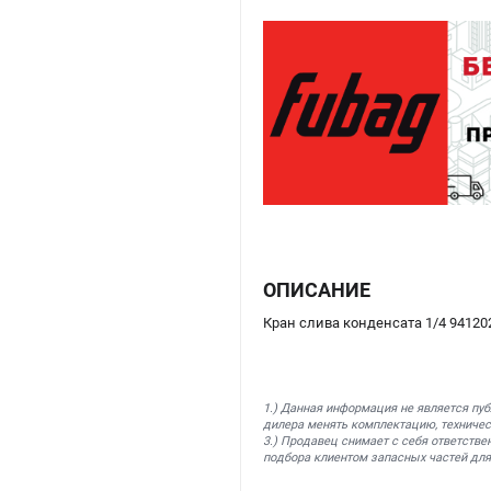
ОПИСАНИЕ
Кран слива конденсата 1/4 94120
1.) Данная информация не является пу
дилера менять комплектацию, техничес
3.) Продавец снимает с себя ответстве
подбора клиентом запасных частей для