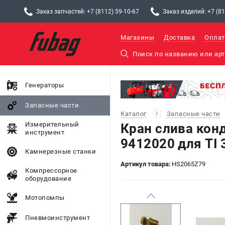
Заказ запчастей: +7 (8112) 59-10-67
Заказ изделий: +7 (81
Магазины
Доставка
Оплат
Генераторы
Запасные части
Каталог
Запасные части
Измерительный
Кран слива конд
инструмент
9412020 для TI 
Камнерезные станки
Артикул товара:
HS2065Z79
Компрессорное
оборудование
Мотопомпы
Пневмоинструмент