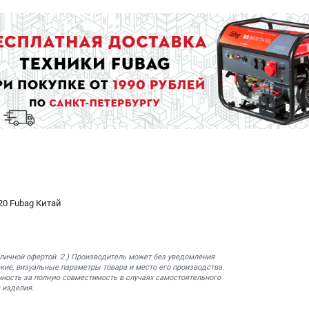
20 Fubag Китай
бличной офертой. 2.) Производитель может без уведомления
кие, визуальные параметры товара и место его производства.
нность за полную совместимость в случаях самостоятельного
 изделия.