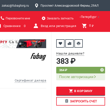
zakaz@fubagtorg.ru
Проспект Александровской Фермы, 29АЛ
Санкт-Петербург
Перезвоните мне
Заказать запчасть
0 
Сравнение
0
Вход или регистрация
₽
Нашли дешевле?
383 ₽
364 ₽
После авторизации
Сертификат дилера
В КОРЗИНУ
ЗАПРОСИТЬ СЧЕТ