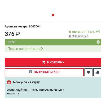
СРАВНЕНИЕ
(
0
)
ИЗБРАННОЕ
(
0
)
Артикул товара:
9047064
МАГАЗИНЫ
В наличии: 1 шт.
376 ₽
в магазинах
СЕРВИС
357 ₽
После авторизации
ПОДДЕРЖКА
Сервисный центр
В КОРЗИНУ
Как нас найти
ЗАПРОСИТЬ СЧЕТ
ИНФОРМАЦИЯ
6 бонусов на карту
Юридическая информация
Авторизуйтесь
,
чтобы получить бонусы
О бренде
на карту
Пользовательское соглашение
Способы оплаты