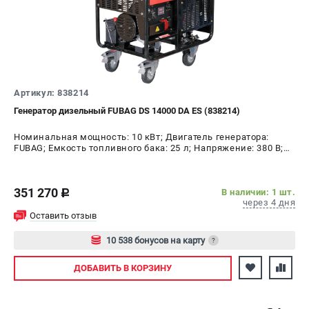
ЭЛЕКТРОСТАНЦИИ
Генераторы бензиновые
Генераторы дизельные
Генераторы инверторные
Артикул: 838214
Генераторы сварочные
Генератор дизельный FUBAG DS 14000 DA ES (838214)
Номинальная мощность: 10 кВт; Двигатель генератора:
ПОЛЕЗНЫЕ СТАТЬИ
FUBAG; Емкость топливного бака: 25 л; Напряжение: 380 В;
Мощность: 14 кВт
Как выбрать краскопульт?
Как выбрать мотопомпу?
351 270
В наличии: 1 шт.
c
Как выбрать бензопилу?
через 4 дня
Как выбрать компрессор?
Оставить отзыв
Как правильно выбрать генератор?
10 538 бонусов на карту
?
Как выбрать сварочный аппарат?
Авторизуйтесь
ДОБАВИТЬ
В КОРЗИНУ
СВАРОЧНЫЕ АППАРАТЫ
Аппараты контактной сварки