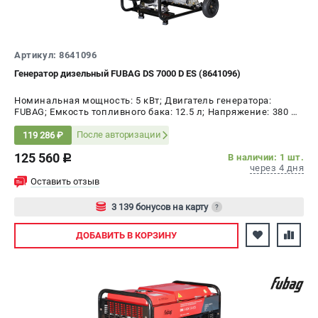
СРАВНЕНИЕ
(
0
)
ИЗБРАННОЕ
(
0
)
Артикул: 8641096
Генератор дизельный FUBAG DS 7000 D ES (8641096)
МАГАЗИНЫ
Номинальная мощность: 5 кВт; Двигатель генератора:
FUBAG; Емкость топливного бака: 12.5 л; Напряжение: 380 В;
СЕРВИС
Мощность: 6.8 кВт
После авторизации
119 286 ₽
125 560
В наличии: 1 шт.
ПОДДЕРЖКА
c
через 4 дня
Сервисный центр
Оставить отзыв
Как нас найти
3 139 бонусов на карту
?
Авторизуйтесь
ИНФОРМАЦИЯ
ДОБАВИТЬ
В КОРЗИНУ
Юридическая информация
О бренде
Пользовательское соглашение
Способы оплаты