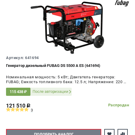
Сварочные полуавтоматы MIG/MAG
Сварочные аппараты TIG
Сварочные материалы
ТЕЛЕФОН (САНКТ-ПЕТЕРБУРГ)
+7 (812) 317-60-57
Информация размещённая на сайте не является публичной
Артикул: 641694
офертой.
Генератор дизельный FUBAG DS 5500 A ES (641694)
проспект Александровской Фермы, 29АЛ
8 (812) 317-60-57
Номинальная мощность: 5 кВт; Двигатель генератора:
Режим работы колл-центра:
FUBAG; Емкость топливного бака: 12.5 л; Напряжение: 220 В;
Мощность: 5.5 кВт
пн-пт - с 9:00 до 18:00
После авторизации
115 438 ₽
сб - с 10:00 до 16:00
вс - выходной
121 510
Распродан
c
ЗАКАЗ ЗАПЧАСТЕЙ
3
+7 (8112) 59-10-67
zakaz@fubagtorg.ru
ПОДОБРАТЬ АНАЛОГ