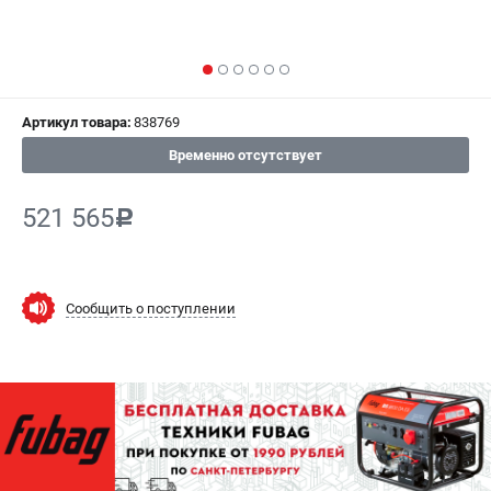
СРАВНЕНИЕ
(
0
)
ИЗБРАННОЕ
(
0
)
Артикул товара:
838769
МАГАЗИНЫ
Временно отсутствует
СЕРВИС
521 565
c
ПОДДЕРЖКА
Сервисный центр
Как нас найти
Сообщить о поступлении
ИНФОРМАЦИЯ
Юридическая информация
О бренде
Пользовательское соглашение
Способы оплаты