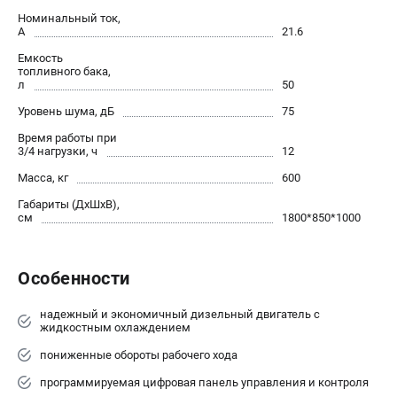
Номинальный ток,
Сварочные полуавтоматы MIG/MAG
А
21.6
Сварочные аппараты TIG
Емкость
Сварочные материалы
топливного бака,
л
50
Уровень шума, дБ
75
ТЕЛЕФОН (САНКТ-ПЕТЕРБУРГ)
Время работы при
+7 (812) 317-60-57
3/4 нагрузки, ч
12
Информация размещённая на сайте не является публичной
офертой.
Масса, кг
600
Габариты (ДхШхВ),
проспект Александровской Фермы, 29АЛ
см
1800*850*1000
8 (812) 317-60-57
Режим работы колл-центра:
пн-пт - с 9:00 до 18:00
сб - с 10:00 до 16:00
Особенности
вс - выходной
ЗАКАЗ ЗАПЧАСТЕЙ
надежный и экономичный дизельный двигатель с
жидкостным охлаждением
+7 (8112) 59-10-67
zakaz@fubagtorg.ru
пониженные обороты рабочего хода
программируемая цифровая панель управления и контроля