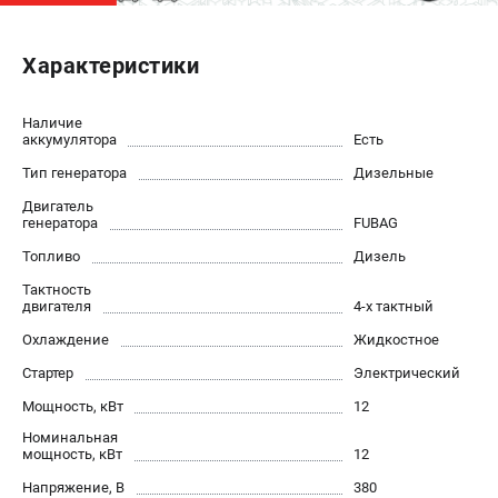
ЭЛЕКТРОСТАНЦИИ
Характеристики
Генераторы бензиновые
Генераторы дизельные
Наличие
Генераторы инверторные
аккумулятора
Есть
Генераторы сварочные
Тип генератора
Дизельные
Двигатель
генератора
FUBAG
ПОЛЕЗНЫЕ СТАТЬИ
Топливо
Дизель
Как выбрать краскопульт?
Как выбрать мотопомпу?
Тактность
двигателя
4-х тактный
Как выбрать бензопилу?
Охлаждение
Жидкостное
Как выбрать компрессор?
Как правильно выбрать генератор?
Стартер
Электрический
Как выбрать сварочный аппарат?
Мощность, кВт
12
Номинальная
мощность, кВт
12
СВАРОЧНЫЕ АППАРАТЫ
Напряжение, В
380
Аппараты контактной сварки