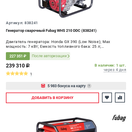
СРАВНЕНИЕ
(
0
)
ИЗБРАННОЕ
(
0
)
Артикул: 838241
Генератор сварочный Fubag WHS 210 DDC (838241)
МАГАЗИНЫ
Двигатель генератора: Honda GX 390 (Low Noise); Max
мощность: 7 кВт; Емкость топливного бака: 25 л;
СЕРВИС
Напряжение: 380 В
После авторизации
227 351 ₽
239 310
В наличии: 1 шт.
ПОДДЕРЖКА
c
через 4 дня
1
Сервисный центр
Как нас найти
5 983 бонуса на карту
?
Авторизуйтесь
ИНФОРМАЦИЯ
ДОБАВИТЬ
В КОРЗИНУ
Юридическая информация
О бренде
Пользовательское соглашение
Способы оплаты