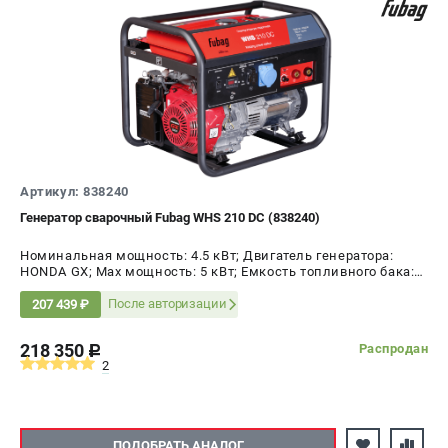
Сварочные полуавтоматы MIG/MAG
Сварочные аппараты TIG
Сварочные материалы
ТЕЛЕФОН (САНКТ-ПЕТЕРБУРГ)
+7 (812) 317-60-57
Информация размещённая на сайте не является публичной
Артикул: 838240
офертой.
Генератор сварочный Fubag WHS 210 DC (838240)
проспект Александровской Фермы, 29АЛ
8 (812) 317-60-57
Номинальная мощность: 4.5 кВт; Двигатель генератора:
Режим работы колл-центра:
HONDA GX; Max мощность: 5 кВт; Емкость топливного бака:
25 л; Напряжение: 220 В
пн-пт - с 9:00 до 18:00
После авторизации
207 439 ₽
сб - с 10:00 до 16:00
вс - выходной
218 350
Распродан
c
ЗАКАЗ ЗАПЧАСТЕЙ
2
+7 (8112) 59-10-67
zakaz@fubagtorg.ru
ПОДОБРАТЬ АНАЛОГ