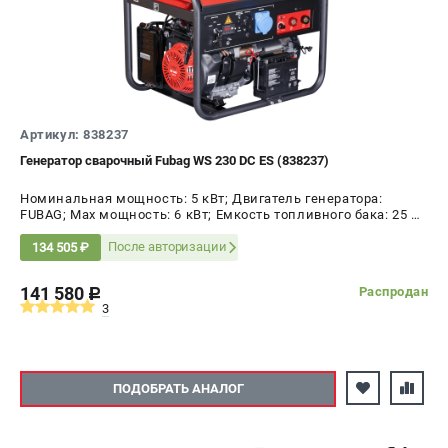
ЭЛЕКТРОСТАНЦИИ
Генераторы бензиновые
Генераторы дизельные
Генераторы инверторные
Артикул: 838237
Генераторы сварочные
Генератор сварочный Fubag WS 230 DC ES (838237)
Номинальная мощность: 5 кВт; Двигатель генератора:
ПОЛЕЗНЫЕ СТАТЬИ
FUBAG; Max мощность: 6 кВт; Емкость топливного бака: 25 л;
Напряжение: 220 В
Как выбрать краскопульт?
После авторизации
134 505 ₽
Как выбрать мотопомпу?
Как выбрать бензопилу?
141 580
Распродан
c
3
Как выбрать компрессор?
Как правильно выбрать генератор?
Как выбрать сварочный аппарат?
ПОДОБРАТЬ АНАЛОГ
СВАРОЧНЫЕ АППАРАТЫ
Аппараты контактной сварки