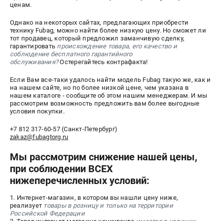
ценам.
СРАВНЕНИЕ
(
0
)
Однако на некоторых сайтах, предлагающих приобрести
технику Fubag, можно найти более низкую цену. Но сможет ли
ИЗБРАННОЕ
(
0
)
тот продавец, который предложил заманчивую сделку,
гарантировать
происхождение товара, его качество и
соблюдение бесплатного гарантийного
МАГАЗИНЫ
обслуживания?
Остерегайтесь контрафакта!
Если Вам все-таки удалось найти модель Fubag такую же, как и
СЕРВИС
на нашем сайте, но по более низкой цене, чем указана в
нашем каталоге - сообщите об этом нашим менеджерам. И мы
рассмотрим возможность предложить вам более выгодные
ПОДДЕРЖКА
условия покупки.
Сервисный центр
+7 812 317-60-57 (Санкт-Петербург)
zakaz@fubagtorg.ru
Как нас найти
Мы рассмотрим снижение нашей цены,
ИНФОРМАЦИЯ
при соблюдении ВСЕХ
нижеперечисленных условий:
Юридическая информация
О бренде
1. Интернет-магазин, в котором вы нашли цену ниже,
Пользовательское соглашение
реализует
товары в розницу и только на территории
Российской Федерации
Способы оплаты