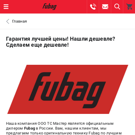
0 
Главная
₽
САНКТ-ПЕТЕРБУРГ
Гарантия лучшей цены! Нашли дешевле?
Сделаем еще дешевле!
+7 (812) 317-60-57
- ЗАКАЗ ИЗДЕЛИЙ
+7 (8112) 59-10-67
- ЗАКАЗ ЗАПЧАСТЕЙ
ЗАКАЗАТЬ ЗАПЧАСТЬ
ВХОД ИЛИ РЕГИСТРАЦИЯ
КАТАЛОГ
Наша компания ООО ТС Мастер является официальным
АКЦИИ
дилером
Fubag
в России. Вам, нашим клиентам, мы
предлагаем только оригинальную технику Fubag по лучшим