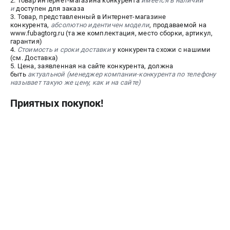
2. Товар интернет-магазина конкурента
имеется в наличии
и
доступен для заказа
3. Товар, представленный в Интернет-магазине
ЭЛЕКТРОСТАНЦИИ
конкурента,
абсолютно идентичен модели
, продаваемой на
www.fubagtorg.ru (та же комплектация, место сборки, артикул,
Генераторы бензиновые
гарантия)
4.
Стоимость и сроки доставки
у конкурента схожи с нашими
Генераторы дизельные
(см. Доставка)
Генераторы инверторные
5. Цена, заявленная на сайте конкурента, должна
быть
актуальной (менеджер компании-конкурента по телефону
Генераторы сварочные
называет такую же цену, как и на сайте)
Приятных покупок!
ПОЛЕЗНЫЕ СТАТЬИ
Как выбрать краскопульт?
Как выбрать мотопомпу?
Как выбрать бензопилу?
Как выбрать компрессор?
Как правильно выбрать генератор?
Как выбрать сварочный аппарат?
СВАРОЧНЫЕ АППАРАТЫ
Аппараты контактной сварки