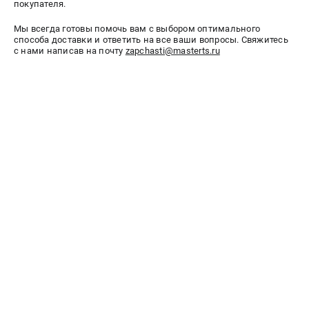
покупателя.
СРАВНЕНИЕ
(
0
)
Мы всегда готовы помочь вам с выбором оптимального
способа доставки и ответить на все ваши вопросы. Свяжитесь
ИЗБРАННОЕ
(
0
)
с нами написав на почту
zapchasti@masterts.ru
МАГАЗИНЫ
СЕРВИС
ПОДДЕРЖКА
Сервисный центр
Как нас найти
ИНФОРМАЦИЯ
Юридическая информация
О бренде
Пользовательское соглашение
Способы оплаты