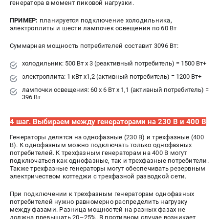
генератора в момент пиковой нагрузки.
ПРИМЕР:
планируется подключение холодильника,
электроплиты и шести лампочек освещения по 60 Вт
Суммарная мощность потребителей составит 3096 Вт:
холодильник: 500 Вт x 3 (реактивный потребитель) = 1500 Вт+
электроплита: 1 кВт x1,2 (активный потребитель) = 1200 Вт+
лампочки освещения: 60 x 6 Вт x 1,1 (активный потребитель) =
396 Вт
4 шаг. Выбираем между генераторами на 230 В и 400 В
Генераторы делятся на однофазные (230 В) и трехфазные (400
В). К однофазным можно подключать только однофазных
потребителей. К трехфазным генераторам на 400 В могут
подключаться как однофазные, так и трехфазные потребители.
Также трехфазные генераторы могут обеспечивать резервным
электричеством коттеджи с трехфазной разводкой сети.
При подключении к трехфазным генераторам однофазных
потребителей нужно равномерно распределить нагрузку
между фазами. Разница мощностей на разных фазах не
должна превышать 20–25%. В противном случае возникает