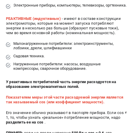
Электронные приборы, компьютеры, телевизоры, оргтехника.
СРАВНЕНИЕ
(
0
)
РЕАКТИВНЫЕ (индуктивные)
- имеют в составе конструкции
ИЗБРАННОЕ
(
0
)
электромоторы, которые на момент запуска потребляют
энергии в несколько раз больше (образуют пусковые токи),
чем во время основной работы (номинальная мощность).
МАГАЗИНЫ
Малонагруженные потребители: электроинструменты,
лобзики, дрели, шлифмашинки
СЕРВИС
Садовая техника.
Нагруженные потребители: насосы, воздушные
ПОДДЕРЖКА
компрессоры, сварочное оборудование.
Сервисный центр
У реактивных потребителей часть энергии расходуется на
Как нас найти
образование электромагнитных полей.
Показателем меры этой части расходуемой энергии является
ИНФОРМАЦИЯ
так называемый cos (или коэффициент мощности).
Юридическая информация
Его значение обычно указывают в паспорте прибора. Если cos ≠
О бренде
1, то, чтобы узнать «реальное» потребление мощности, надо
разделить ее на cos
.
Пользовательское соглашение
Способы оплаты
ПРИМЕР:
если на дрели написано
500 Вт
и
cos = 0,6
, это