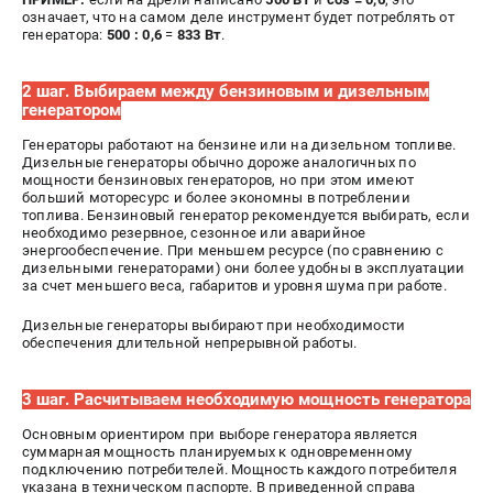
означает, что на самом деле инструмент будет потреблять от
генератора:
500 : 0,6
=
833 Вт
.
ЭЛЕКТРОСТАНЦИИ
Генераторы бензиновые
2 шаг. Выбираем между бензиновым и дизельным
генератором
Генераторы дизельные
Генераторы инверторные
Генераторы работают на бензине или на дизельном топливе.
Дизельные генераторы обычно дороже аналогичных по
Генераторы сварочные
мощности бензиновых генераторов, но при этом имеют
больший моторесурс и более экономны в потреблении
топлива. Бензиновый генератор рекомендуется выбирать, если
ПОЛЕЗНЫЕ СТАТЬИ
необходимо резервное, сезонное или аварийное
энергообеспечение. При меньшем ресурсе (по сравнению с
Как выбрать краскопульт?
дизельными генераторами) они более удобны в эксплуатации
за счет меньшего веса, габаритов и уровня шума при работе.
Как выбрать мотопомпу?
Как выбрать бензопилу?
Дизельные генераторы выбирают при необходимости
Как выбрать компрессор?
обеспечения длительной непрерывной работы.
Как правильно выбрать генератор?
Как выбрать сварочный аппарат?
3 шаг. Расчитываем необходимую мощность генератора
Основным ориентиром при выборе генератора является
суммарная мощность планируемых к одновременному
СВАРОЧНЫЕ АППАРАТЫ
подключению потребителей. Мощность каждого потребителя
указана в техническом паспорте. В приведенной справа
Аппараты контактной сварки