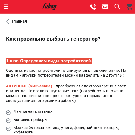
0 
Главная
₽
САНКТ-ПЕТЕРБУРГ
Как правильно выбрать генератор?
+7 (812) 317-60-57
- ЗАКАЗ ИЗДЕЛИЙ
1 шаг. Определяем виды потребителей.
+7 (8112) 59-10-67
- ЗАКАЗ ЗАПЧАСТЕЙ
Оцените, какие потребители планируются к подключению. По
видам нагрузки потребителей можно разделить на 2 группы:
ЗАКАЗАТЬ ЗАПЧАСТЬ
АКТИВНЫЕ (омические) -
п
реобразуют электроэнергию в свет
или тепло. Не создают пусковые токи (потребность в токе на
момент включения не превышает уровня нормального
ВХОД ИЛИ РЕГИСТРАЦИЯ
эксплуатационного режима работы).
Лампы накаливания.
КАТАЛОГ
Бытовые приборы.
АКЦИИ
Мелкая бытовая техника, утюги, фены, чайники, тостеры,
кофеварки.