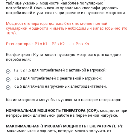
таблице указаны мощности наиболее популярных
Сварочные полуавтоматы MIG/MAG
потребителей. Очень важно правильно классифицировать
потребителей и учитывать при расчете их пусковые мощности.
Сварочные аппараты TIG
Сварочные материалы
Мощность генератора должна быть не менее полной
суммарной мощности и иметь необходимый запас (обычно это
10 %).
ТЕЛЕФОН (САНКТ-ПЕТЕРБУРГ)
Р генератора = Р1 x K1 + Р2 x K2 + … + Рn x Kn
+7 (812) 317-60-57
Информация размещённая на сайте не является публичной
Коэффициент K учитывает пусковую мощность для каждого
потребителя:
офертой.
1 ≤ K ≤ 1,6 для потребителей с активной нагрузкой;
проспект Александровской Фермы, 29АЛ
8 (812) 317-60-57
K ≥ 3 для потребителей с реактивной нагрузкой;
Режим работы колл-центра:
K ≥ 5 для тяжело нагруженных электродвигателей.
пн-пт - с 9:00 до 18:00
сб - с 10:00 до 16:00
вс - выходной
Какие мощности могут быть указаны в паспорте генератора:
ЗАКАЗ ЗАПЧАСТЕЙ
НОМИНАЛЬНАЯ МОЩНОСТЬ ГЕНЕРАТОРА (COP):
мощность при
+7 (8112) 59-10-67
непрерывной длительной работе на переменной нагрузке.
zakaz@fubagtorg.ru
МАКСИМАЛЬНАЯ (ПИКОВАЯ) МОЩНОСТЬ ГЕНЕРАТОРА (LTP):
максимальная мощность, которую можно получить от