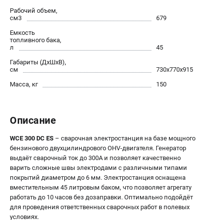
Рабочий объем,
Сварочные полуавтоматы MIG/MAG
см3
679
Сварочные аппараты TIG
Емкость
Сварочные материалы
топливного бака,
л
45
Габариты (ДхШхВ),
ТЕЛЕФОН (САНКТ-ПЕТЕРБУРГ)
см
730x770x915
+7 (812) 317-60-57
Масса, кг
150
Информация размещённая на сайте не является публичной
офертой.
проспект Александровской Фермы, 29АЛ
Описание
8 (812) 317-60-57
Режим работы колл-центра:
WCE 300 DC ES
– сварочная электростанция на базе мощного
пн-пт - с 9:00 до 18:00
бензинового двухцилиндрового OHV-двигателя. Генератор
сб - с 10:00 до 16:00
выдаёт сварочный ток до 300А и позволяет качественно
вс - выходной
варить сложные швы электродами с различными типами
ЗАКАЗ ЗАПЧАСТЕЙ
покрытий диаметром до 6 мм. Электростанция оснащена
+7 (8112) 59-10-67
вместительным 45 литровым баком, что позволяет агрегату
zakaz@fubagtorg.ru
работать до 10 часов без дозаправки. Оптимально подойдёт
для проведения ответственных сварочных работ в полевых
условиях.