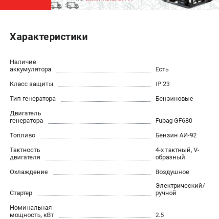
ЭЛЕКТРОСТАНЦИИ
Характеристики
Генераторы бензиновые
Генераторы дизельные
Генераторы инверторные
Наличие
аккумулятора
Есть
Генераторы сварочные
Класс защиты
IP 23
Тип генератора
Бензиновые
ПОЛЕЗНЫЕ СТАТЬИ
Двигатель
Как выбрать краскопульт?
генератора
Fubag GF680
Как выбрать мотопомпу?
Топливо
Бензин АИ-92
Как выбрать бензопилу?
Тактность
4-х тактный, V-
Как выбрать компрессор?
двигателя
образный
Как правильно выбрать генератор?
Охлаждение
Воздушное
Как выбрать сварочный аппарат?
Электрический/
Стартер
ручной
СВАРОЧНЫЕ АППАРАТЫ
Номинальная
мощность, кВт
2.5
Аппараты контактной сварки