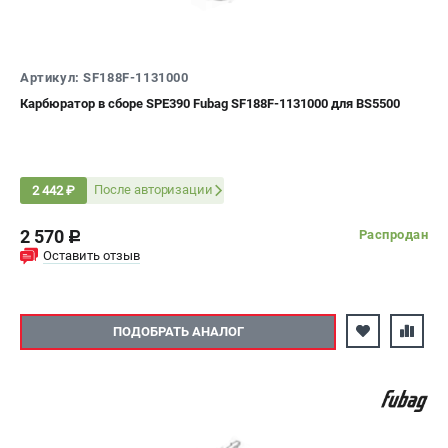
СРАВНЕНИЕ
(
0
)
ИЗБРАННОЕ
(
0
)
Артикул: SF188F-1131000
Карбюратор в сборе SPE390 Fubag SF188F-1131000 для BS5500
МАГАЗИНЫ
СЕРВИС
После авторизации
2 442 ₽
ПОДДЕРЖКА
2 570
Распродан
c
Сервисный центр
Оставить отзыв
Как нас найти
ИНФОРМАЦИЯ
ПОДОБРАТЬ АНАЛОГ
Юридическая информация
О бренде
Пользовательское соглашение
Способы оплаты