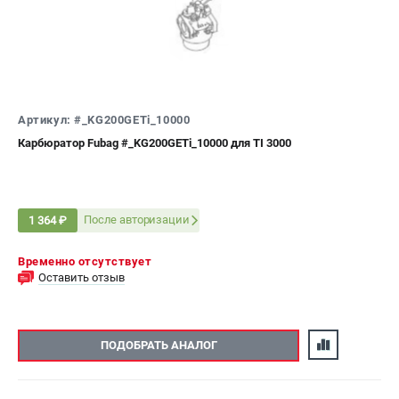
ЭЛЕКТРОСТАНЦИИ
Генераторы бензиновые
Генераторы дизельные
Генераторы инверторные
Артикул: #_KG200GETi_10000
Генераторы сварочные
Карбюратор Fubag #_KG200GETi_10000 для TI 3000
ПОЛЕЗНЫЕ СТАТЬИ
Как выбрать краскопульт?
После авторизации
1 364 ₽
Как выбрать мотопомпу?
Как выбрать бензопилу?
Временно отсутствует
Как выбрать компрессор?
Оставить отзыв
Как правильно выбрать генератор?
Как выбрать сварочный аппарат?
ПОДОБРАТЬ АНАЛОГ
СВАРОЧНЫЕ АППАРАТЫ
Аппараты контактной сварки