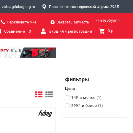
zakaz@fubagtorg.ru
Проспект Александровской Фермы, 29АЛ
Санкт-Петербург
Перезвоните мне
Заказать запчасть
0 
Сравнение
0
Вход или регистрация
₽
Фильтры
Цена
14
и менее
(1)
i
299
и более
(1)
i