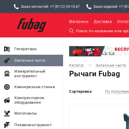
Заказ запчастей: +7 (8112) 59-10-67
Заказ изделий: +7 (81
Магазины
Доставка
Оплат
Генераторы
Запасные части
Каталог
Запасные части
Измерительный
Рычаги Fubag
инструмент
Камнерезные станки
Сортировка:
По популяр
Компрессорное
оборудование
Мотопомпы
Пневмоинструмент