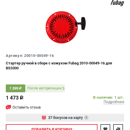
Сварочные полуавтоматы MIG/MAG
Сварочные аппараты TIG
Сварочные материалы
ТЕЛЕФОН (САНКТ-ПЕТЕРБУРГ)
+7 (812) 317-60-57
Информация размещённая на сайте не является публичной
Артикул: 20010-00049-16
офертой.
Стартер ручной в сборе с кожухом Fubag 2010-00049-16 для
BS3300
проспект Александровской Фермы, 29АЛ
8 (812) 317-60-57
Режим работы колл-центра:
пн-пт - с 9:00 до 18:00
После авторизации
1 399 ₽
сб - с 10:00 до 16:00
вс - выходной
1 473
В наличии: 1 шт.
c
Подробнее
ЗАКАЗ ЗАПЧАСТЕЙ
Оставить отзыв
+7 (8112) 59-10-67
zakaz@fubagtorg.ru
37 бонусов на карту
?
Авторизуйтесь
ДОБАВИТЬ
В КОРЗИНУ