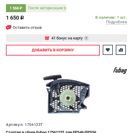
После авторизации
1 568 ₽
1 650
В наличии: 1 шт.
c
Подробнее
Оставить отзыв
41 бонус на карту
?
Авторизуйтесь
ДОБАВИТЬ
В КОРЗИНУ
Артикул: 1756123T
Стартер в сборе Fubag 1756123T для FPS46/FPS56