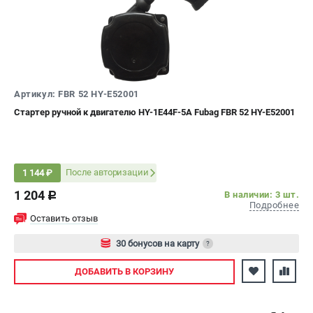
ЭЛЕКТРОСТАНЦИИ
Генераторы бензиновые
Генераторы дизельные
Генераторы инверторные
Артикул: FBR 52 HY-E52001
Генераторы сварочные
Стартер ручной к двигателю HY-1E44F-5A Fubag FBR 52 HY-E52001
ПОЛЕЗНЫЕ СТАТЬИ
Как выбрать краскопульт?
После авторизации
1 144 ₽
Как выбрать мотопомпу?
1 204
В наличии: 3 шт.
c
Как выбрать бензопилу?
Подробнее
Как выбрать компрессор?
Оставить отзыв
Как правильно выбрать генератор?
30 бонусов на карту
?
Как выбрать сварочный аппарат?
Авторизуйтесь
ДОБАВИТЬ
В КОРЗИНУ
СВАРОЧНЫЕ АППАРАТЫ
Аппараты контактной сварки