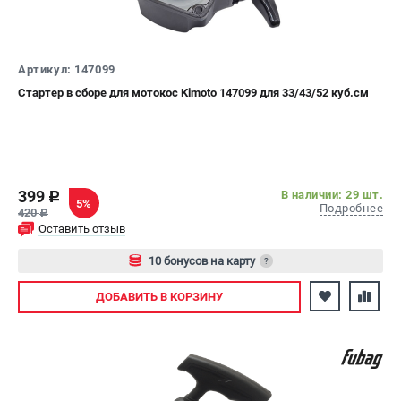
СРАВНЕНИЕ
(
0
)
ИЗБРАННОЕ
(
0
)
Артикул: 147099
Стартер в сборе для мотокос Kimoto 147099 для 33/43/52 куб.см
МАГАЗИНЫ
СЕРВИС
399
В наличии: 29 шт.
c
ПОДДЕРЖКА
5%
Подробнее
420
c
Сервисный центр
Оставить отзыв
Как нас найти
10 бонусов на карту
?
Авторизуйтесь
ИНФОРМАЦИЯ
ДОБАВИТЬ
В КОРЗИНУ
Юридическая информация
О бренде
Пользовательское соглашение
Способы оплаты