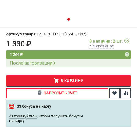
СРАВНЕНИЕ
(
0
)
ИЗБРАННОЕ
(
0
)
Артикул товара:
04.01.011.0503 (HY-E58047)
МАГАЗИНЫ
В наличии: 2 шт.
1 330 ₽
в магазинах
СЕРВИС
1 264 ₽
После авторизации
ПОДДЕРЖКА
Сервисный центр
В КОРЗИНУ
Как нас найти
ЗАПРОСИТЬ СЧЕТ
ИНФОРМАЦИЯ
33 бонуса на карту
Юридическая информация
Авторизуйтесь
,
чтобы получить бонусы
О бренде
на карту
Пользовательское соглашение
Способы оплаты