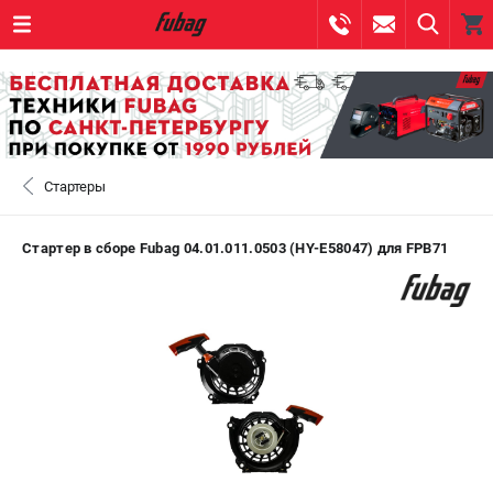
0 
₽
САНКТ-ПЕТЕРБУРГ
Стартеры
+7 (812) 317-60-57
- ЗАКАЗ ИЗДЕЛИЙ
+7 (8112) 59-10-67
- ЗАКАЗ ЗАПЧАСТЕЙ
Стартер в сборе Fubag 04.01.011.0503 (HY-E58047) для FPB71
ЗАКАЗАТЬ ЗАПЧАСТЬ
ВХОД ИЛИ РЕГИСТРАЦИЯ
КАТАЛОГ
АКЦИИ