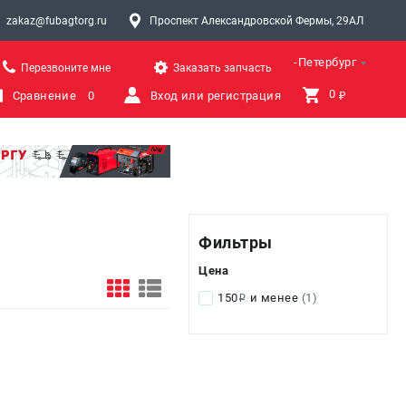
zakaz@fubagtorg.ru
Проспект Александровской Фермы, 29АЛ
Санкт-Петербург
Перезвоните мне
Заказать запчасть
0 
Сравнение
0
Вход или регистрация
₽
Фильтры
Цена
150
и менее
(1)
i