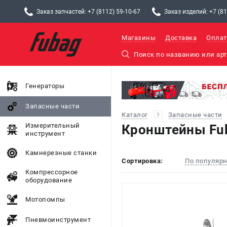
Заказ запчастей: +7 (8112) 59-10-67
Заказ изделий: +7 (81
Магазины
Доставка
Оплат
Генераторы
Запасные части
Каталог
Запасные части
Измерительный
Кронштейны Fu
инструмент
Камнерезные станки
Сортировка:
По популяр
Компрессорное
оборудование
Мотопомпы
Пневмоинструмент