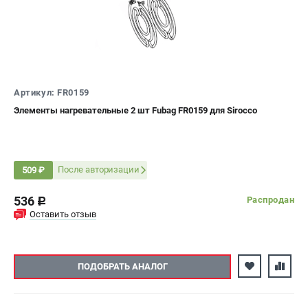
ЭЛЕКТРОСТАНЦИИ
Генераторы бензиновые
Генераторы дизельные
Генераторы инверторные
Артикул: FR0159
Генераторы сварочные
Элементы нагревательные 2 шт Fubag FR0159 для Sirocco
ПОЛЕЗНЫЕ СТАТЬИ
Как выбрать краскопульт?
После авторизации
509 ₽
Как выбрать мотопомпу?
Как выбрать бензопилу?
536
Распродан
c
Как выбрать компрессор?
Оставить отзыв
Как правильно выбрать генератор?
Как выбрать сварочный аппарат?
ПОДОБРАТЬ АНАЛОГ
СВАРОЧНЫЕ АППАРАТЫ
Аппараты контактной сварки