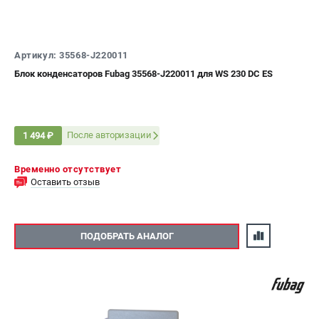
СРАВНЕНИЕ
(
0
)
ИЗБРАННОЕ
(
0
)
Артикул: 35568-J220011
Блок конденсаторов Fubag 35568-J220011 для WS 230 DC ES
МАГАЗИНЫ
СЕРВИС
После авторизации
1 494 ₽
ПОДДЕРЖКА
Временно отсутствует
Сервисный центр
Оставить отзыв
Как нас найти
ИНФОРМАЦИЯ
ПОДОБРАТЬ АНАЛОГ
Юридическая информация
О бренде
Пользовательское соглашение
Способы оплаты