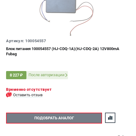
ЭЛЕКТРОСТАНЦИИ
Генераторы бензиновые
Генераторы дизельные
Генераторы инверторные
Артикул: 100054557
Генераторы сварочные
Блок питания 100054557 (HJ-CDQ-1A)(HJ-CDQ-2A) 12V800mA
Fubag
ПОЛЕЗНЫЕ СТАТЬИ
Как выбрать краскопульт?
После авторизации
8 227 ₽
Как выбрать мотопомпу?
Как выбрать бензопилу?
Временно отсутствует
Как выбрать компрессор?
Оставить отзыв
Как правильно выбрать генератор?
Как выбрать сварочный аппарат?
ПОДОБРАТЬ АНАЛОГ
СВАРОЧНЫЕ АППАРАТЫ
Аппараты контактной сварки