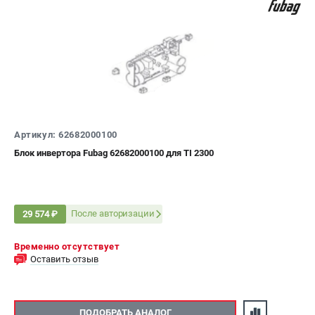
Сварочные полуавтоматы MIG/MAG
Сварочные аппараты TIG
Сварочные материалы
ТЕЛЕФОН (САНКТ-ПЕТЕРБУРГ)
+7 (812) 317-60-57
Информация размещённая на сайте не является публичной
Артикул: 62682000100
офертой.
Блок инвертора Fubag 62682000100 для TI 2300
проспект Александровской Фермы, 29АЛ
8 (812) 317-60-57
Режим работы колл-центра:
пн-пт - с 9:00 до 18:00
После авторизации
29 574 ₽
сб - с 10:00 до 16:00
вс - выходной
Временно отсутствует
ЗАКАЗ ЗАПЧАСТЕЙ
Оставить отзыв
+7 (8112) 59-10-67
zakaz@fubagtorg.ru
ПОДОБРАТЬ АНАЛОГ