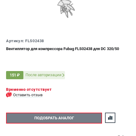
ЭЛЕКТРОСТАНЦИИ
Генераторы бензиновые
Генераторы дизельные
Генераторы инверторные
Артикул: FLS02438
Генераторы сварочные
Вентиллятор для компрессора Fubag FLS02438 для DC 320/50
ПОЛЕЗНЫЕ СТАТЬИ
Как выбрать краскопульт?
После авторизации
151 ₽
Как выбрать мотопомпу?
Как выбрать бензопилу?
Временно отсутствует
Как выбрать компрессор?
Оставить отзыв
Как правильно выбрать генератор?
Как выбрать сварочный аппарат?
ПОДОБРАТЬ АНАЛОГ
СВАРОЧНЫЕ АППАРАТЫ
Аппараты контактной сварки