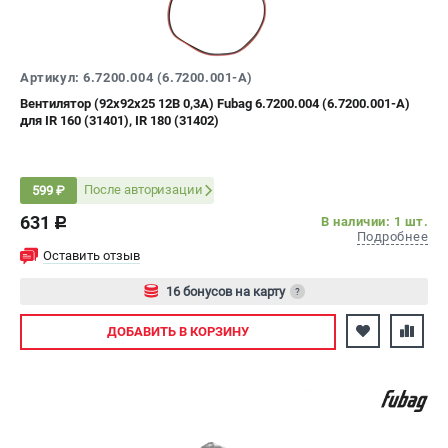
СРАВНЕНИЕ
(
0
)
ИЗБРАННОЕ
(
0
)
Артикул: 6.7200.004 (6.7200.001-A)
Вентилятор (92x92x25 12В 0,3А) Fubag 6.7200.004 (6.7200.001-A)
для IR 160 (31401), IR 180 (31402)
МАГАЗИНЫ
СЕРВИС
После авторизации
599 ₽
631
В наличии: 1 шт.
ПОДДЕРЖКА
c
Подробнее
Сервисный центр
Оставить отзыв
Как нас найти
16 бонусов на карту
?
Авторизуйтесь
ИНФОРМАЦИЯ
ДОБАВИТЬ
В КОРЗИНУ
Юридическая информация
О бренде
Пользовательское соглашение
Способы оплаты