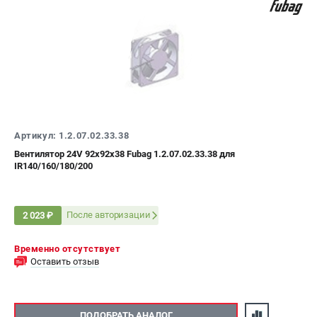
Сварочные полуавтоматы MIG/MAG
Сварочные аппараты TIG
Сварочные материалы
ТЕЛЕФОН (САНКТ-ПЕТЕРБУРГ)
+7 (812) 317-60-57
Информация размещённая на сайте не является публичной
Артикул: 1.2.07.02.33.38
офертой.
Вентилятор 24V 92х92х38 Fubag 1.2.07.02.33.38 для
IR140/160/180/200
проспект Александровской Фермы, 29АЛ
8 (812) 317-60-57
Режим работы колл-центра:
пн-пт - с 9:00 до 18:00
После авторизации
2 023 ₽
сб - с 10:00 до 16:00
вс - выходной
Временно отсутствует
ЗАКАЗ ЗАПЧАСТЕЙ
Оставить отзыв
+7 (8112) 59-10-67
zakaz@fubagtorg.ru
ПОДОБРАТЬ АНАЛОГ