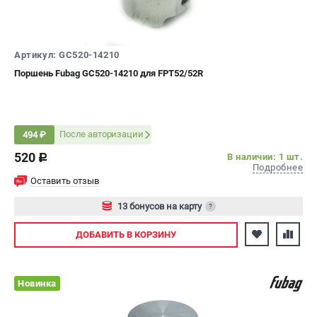
СРАВНЕНИЕ
(
0
)
ИЗБРАННОЕ
(
0
)
Артикул: GC520-14210
Поршень Fubag GC520-14210 для FPT52/52R
МАГАЗИНЫ
СЕРВИС
После авторизации
494 ₽
520
В наличии: 1 шт.
ПОДДЕРЖКА
c
Подробнее
Сервисный центр
Оставить отзыв
Как нас найти
13 бонусов на карту
?
Авторизуйтесь
ИНФОРМАЦИЯ
ДОБАВИТЬ
В КОРЗИНУ
Юридическая информация
О бренде
Новинка
Пользовательское соглашение
Способы оплаты