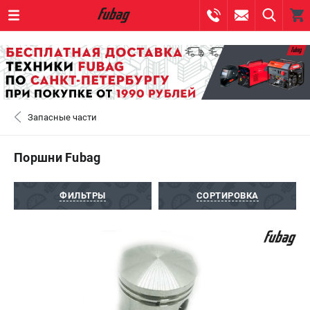
0 
₽
САНКТ-ПЕТЕРБУРГ
Запасные части
+7 (812) 317-60-57
- ЗАКАЗ ИЗДЕЛИЙ
+7 (8112) 59-10-67
- ЗАКАЗ ЗАПЧАСТЕЙ
Поршни Fubag
ЗАКАЗАТЬ ЗАПЧАСТЬ
ФИЛЬТРЫ
СОРТИРОВКА
ВХОД ИЛИ РЕГИСТРАЦИЯ
КАТАЛОГ
АКЦИИ