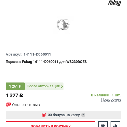
Сварочные полуавтоматы MIG/MAG
Сварочные аппараты TIG
Сварочные материалы
ТЕЛЕФОН (САНКТ-ПЕТЕРБУРГ)
+7 (812) 317-60-57
Информация размещённая на сайте не является публичной
Артикул: 14111-D060011
офертой.
Поршень Fubag 14111-D060011 для WS230DCES
проспект Александровской Фермы, 29АЛ
8 (812) 317-60-57
Режим работы колл-центра:
пн-пт - с 9:00 до 18:00
После авторизации
1 261 ₽
сб - с 10:00 до 16:00
вс - выходной
1 327
В наличии: 1 шт.
c
Подробнее
ЗАКАЗ ЗАПЧАСТЕЙ
Оставить отзыв
+7 (8112) 59-10-67
zakaz@fubagtorg.ru
33 бонуса на карту
?
Авторизуйтесь
ДОБАВИТЬ
В КОРЗИНУ