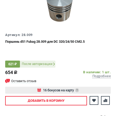
ЭЛЕКТРОСТАНЦИИ
Генераторы бензиновые
Генераторы дизельные
Генераторы инверторные
Артикул: 28.009
Генераторы сварочные
Поршень d51 Fubag 28.009 для DC 320/24/50 CM2.5
ПОЛЕЗНЫЕ СТАТЬИ
Как выбрать краскопульт?
После авторизации
621 ₽
Как выбрать мотопомпу?
654
В наличии: 1 шт.
c
Как выбрать бензопилу?
Подробнее
Как выбрать компрессор?
Оставить отзыв
Как правильно выбрать генератор?
16 бонусов на карту
?
Как выбрать сварочный аппарат?
Авторизуйтесь
ДОБАВИТЬ
В КОРЗИНУ
СВАРОЧНЫЕ АППАРАТЫ
Аппараты контактной сварки