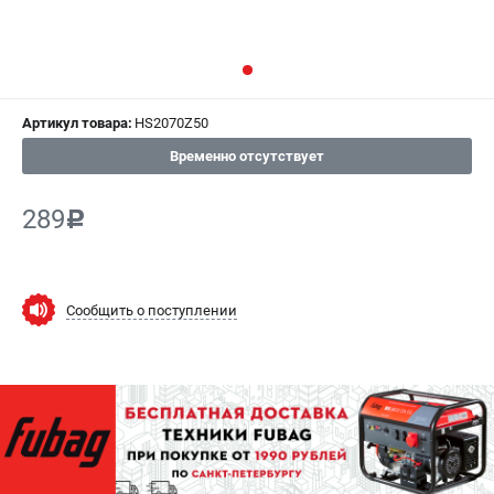
СРАВНЕНИЕ
(
0
)
ИЗБРАННОЕ
(
0
)
Артикул товара:
HS2070Z50
МАГАЗИНЫ
Временно отсутствует
СЕРВИС
289
c
ПОДДЕРЖКА
Сервисный центр
Как нас найти
Сообщить о поступлении
ИНФОРМАЦИЯ
Юридическая информация
О бренде
Пользовательское соглашение
Способы оплаты