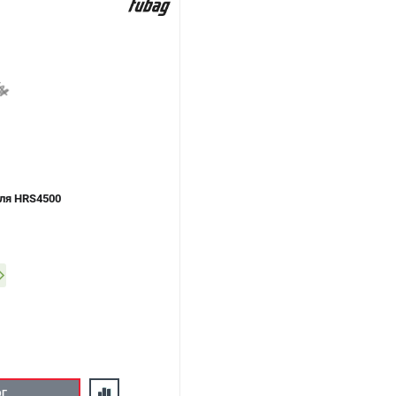
ля HRS4500
ОГ