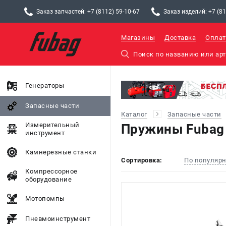
Заказ запчастей: +7 (8112) 59-10-67
Заказ изделий: +7 (81
Магазины
Доставка
Оплат
Генераторы
Запасные части
Каталог
Запасные части
Измерительный
Пружины Fubag
инструмент
Камнерезные станки
Сортировка:
По популяр
Компрессорное
оборудование
Мотопомпы
Пневмоинструмент