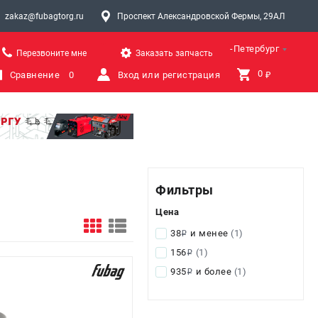
zakaz@fubagtorg.ru
Проспект Александровской Фермы, 29АЛ
Санкт-Петербург
Перезвоните мне
Заказать запчасть
0 
Сравнение
0
Вход или регистрация
₽
Фильтры
Цена
38
и менее
(1)
i
156
(1)
i
935
и более
(1)
i