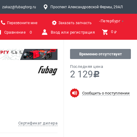
zakaz@fubagtorg.ru
Проспект Александровской Фермы, 29АЛ
Санкт-Петербург
Перезвоните мне
Заказать запчасть
0 
Сравнение
0
Вход или регистрация
₽
Временно отсутствует
Последняя цена
2 129
c
Сообщить о поступлении
Сертификат дилера