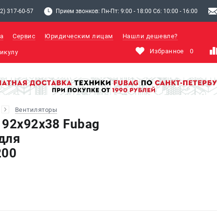
2) 317-60-57
Прием звонков: Пн-Пт: 9:00 - 18:00 Сб: 10:00 - 16:00
а
Сервис
Юридическим лицам
Нашли дешевле?
Избранное
0
Вентиляторы
 92х92х38 Fubag
 для
200