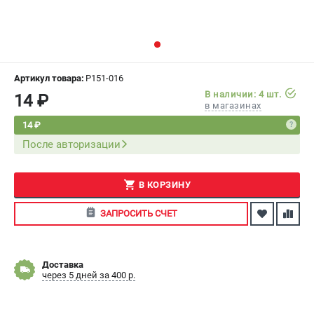
СРАВНЕНИЕ
(
0
)
ИЗБРАННОЕ
(
0
)
Артикул товара:
P151-016
МАГАЗИНЫ
В наличии: 4 шт.
14 ₽
в магазинах
СЕРВИС
14 ₽
После авторизации
ПОДДЕРЖКА
Сервисный центр
В КОРЗИНУ
Как нас найти
ЗАПРОСИТЬ СЧЕТ
ИНФОРМАЦИЯ
Юридическая информация
Доставка
О бренде
через 5 дней за 400 р.
Пользовательское соглашение
Способы оплаты