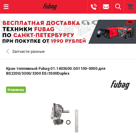
0 
₽
САНКТ-ПЕТЕРБУРГ
Запчасти разные
+7 (812) 317-60-57
- ЗАКАЗ ИЗДЕЛИЙ
+7 (8112) 59-10-67
- ЗАКАЗ ЗАПЧАСТЕЙ
Кран топливный Fubag 01.1403600.G01100-0000 для
BS2200/3300/3300 ES/3500Duplex
ЗАКАЗАТЬ ЗАПЧАСТЬ
Новинка
ВХОД ИЛИ РЕГИСТРАЦИЯ
КАТАЛОГ
АКЦИИ