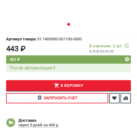
СРАВНЕНИЕ
(
0
)
ИЗБРАННОЕ
(
0
)
МАГАЗИНЫ
Артикул товара:
01.1403600.G01100-0000
В наличии: 2 шт.
443 ₽
в магазинах
СЕРВИС
421 ₽
После авторизации
ПОДДЕРЖКА
Сервисный центр
Как нас найти
В КОРЗИНУ
ЗАПРОСИТЬ СЧЕТ
ИНФОРМАЦИЯ
Юридическая информация
О бренде
Доставка
через 5 дней за 400 р.
Пользовательское соглашение
Способы оплаты