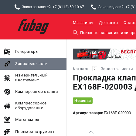
Заказ запчастей: +7 (8112) 59-10-67
Заказ изделий: +7 (81
Магазины
Доставка
Оплат
Генераторы
Запасные части
Каталог
Запасные части
Измерительный
Прокладка кла
инструмент
EX168F-020003 
Камнерезные станки
Новинка
Компрессорное
оборудование
Артикул товара:
EX168F-020003
Мотопомпы
Пневмоинструмент