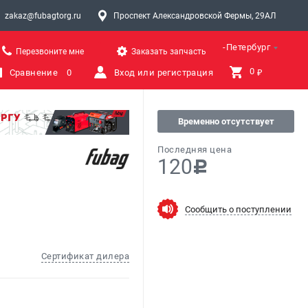
zakaz@fubagtorg.ru
Проспект Александровской Фермы, 29АЛ
Санкт-Петербург
Перезвоните мне
Заказать запчасть
0 
Сравнение
0
Вход или регистрация
₽
Временно отсутствует
Последняя цена
120
c
Сообщить о поступлении
Сертификат дилера