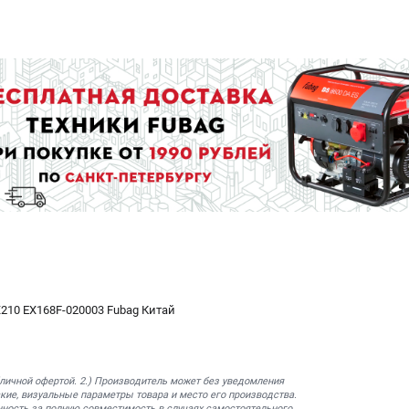
10 EX168F-020003 Fubag Китай
бличной офертой. 2.) Производитель может без уведомления
кие, визуальные параметры товара и место его производства.
нность за полную совместимость в случаях самостоятельного