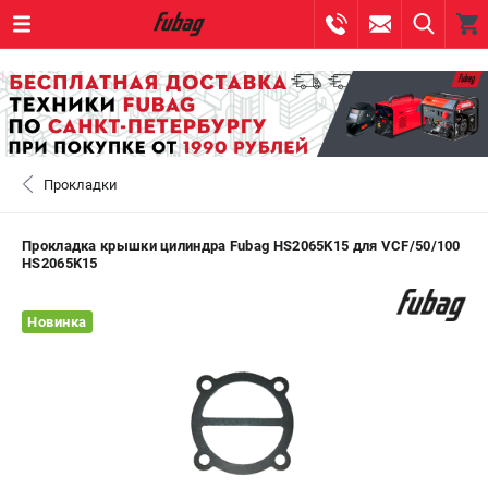
0 
₽
САНКТ-ПЕТЕРБУРГ
Прокладки
+7 (812) 317-60-57
- ЗАКАЗ ИЗДЕЛИЙ
+7 (8112) 59-10-67
- ЗАКАЗ ЗАПЧАСТЕЙ
Прокладка крышки цилиндра Fubag HS2065K15 для VCF/50/100
HS2065K15
ЗАКАЗАТЬ ЗАПЧАСТЬ
Новинка
ВХОД ИЛИ РЕГИСТРАЦИЯ
КАТАЛОГ
АКЦИИ