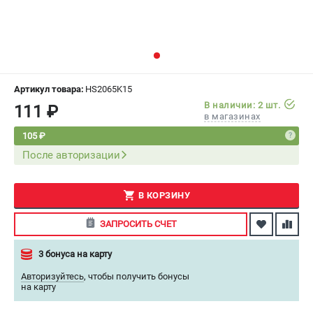
СРАВНЕНИЕ
(
0
)
ИЗБРАННОЕ
(
0
)
МАГАЗИНЫ
Артикул товара:
HS2065K15
В наличии: 2 шт.
111 ₽
в магазинах
СЕРВИС
105 ₽
После авторизации
ПОДДЕРЖКА
Сервисный центр
Как нас найти
В КОРЗИНУ
ЗАПРОСИТЬ СЧЕТ
ИНФОРМАЦИЯ
3 бонуса на карту
Юридическая информация
О бренде
Авторизуйтесь
,
чтобы получить бонусы
на карту
Пользовательское соглашение
Способы оплаты