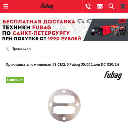
0 
₽
САНКТ-ПЕТЕРБУРГ
Прокладки
+7 (812) 317-60-57
- ЗАКАЗ ИЗДЕЛИЙ
+7 (8112) 59-10-67
- ЗАКАЗ ЗАПЧАСТЕЙ
Прокладка алюминиевая 51 CM2.5 Fubag 35.002 для DC 320/24
ЗАКАЗАТЬ ЗАПЧАСТЬ
Новинка
ВХОД ИЛИ РЕГИСТРАЦИЯ
КАТАЛОГ
АКЦИИ