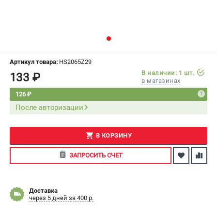
СРАВНЕНИЕ
(
0
)
ИЗБРАННОЕ
(
0
)
МАГАЗИНЫ
Артикул товара:
HS2065Z29
В наличии: 1 шт.
133 ₽
в магазинах
СЕРВИС
126 ₽
После авторизации
ПОДДЕРЖКА
Сервисный центр
Как нас найти
В КОРЗИНУ
ЗАПРОСИТЬ СЧЕТ
ИНФОРМАЦИЯ
Юридическая информация
О бренде
Доставка
через 5 дней за 400 р.
Пользовательское соглашение
Способы оплаты