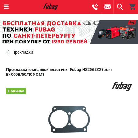
0 
₽
САНКТ-ПЕТЕРБУРГ
Прокладки
+7 (812) 317-60-57
- ЗАКАЗ ИЗДЕЛИЙ
+7 (8112) 59-10-67
- ЗАКАЗ ЗАПЧАСТЕЙ
Прокладка клапанной пластины Fubag HS2065Z29 для
B4000B/50/100 СМ3
ЗАКАЗАТЬ ЗАПЧАСТЬ
Новинка
ВХОД ИЛИ РЕГИСТРАЦИЯ
КАТАЛОГ
АКЦИИ