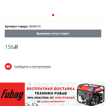
СРАВНЕНИЕ
(
0
)
ИЗБРАННОЕ
(
0
)
Артикул товара:
9606074
МАГАЗИНЫ
Временно отсутствует
СЕРВИС
156
c
ПОДДЕРЖКА
Сервисный центр
Как нас найти
Сообщить о поступлении
ИНФОРМАЦИЯ
Юридическая информация
О бренде
Пользовательское соглашение
Способы оплаты