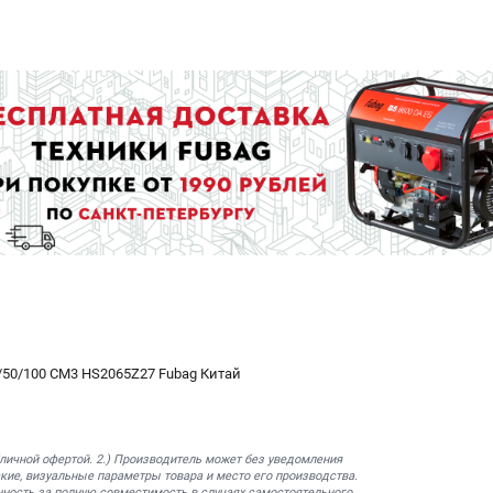
50/100 СМ3 HS2065Z27 Fubag Китай
бличной офертой. 2.) Производитель может без уведомления
кие, визуальные параметры товара и место его производства.
нность за полную совместимость в случаях самостоятельного