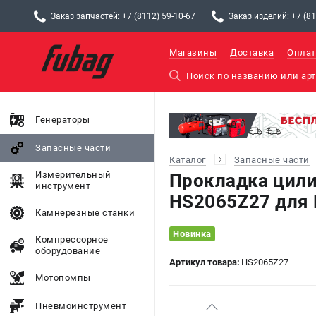
Заказ запчастей: +7 (8112) 59-10-67
Заказ изделий: +7 (81
Магазины
Доставка
Оплат
Генераторы
Запасные части
Каталог
Запасные части
Измерительный
Прокладка цили
инструмент
HS2065Z27 для
Камнерезные станки
Новинка
Компрессорное
оборудование
Артикул товара:
HS2065Z27
Мотопомпы
Пневмоинструмент