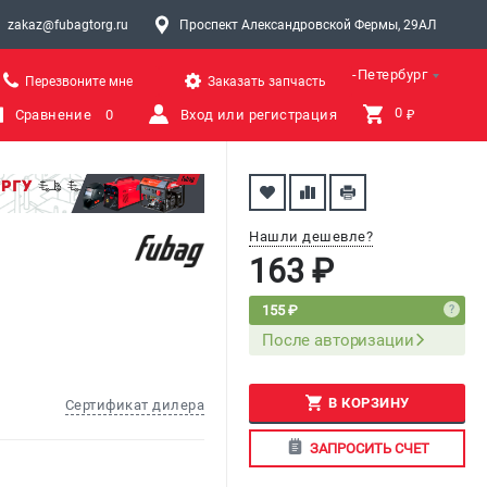
zakaz@fubagtorg.ru
Проспект Александровской Фермы, 29АЛ
Санкт-Петербург
Перезвоните мне
Заказать запчасть
0 
Сравнение
0
Вход или регистрация
₽
Нашли дешевле?
163 ₽
155 ₽
После авторизации
В КОРЗИНУ
Сертификат дилера
ЗАПРОСИТЬ СЧЕТ