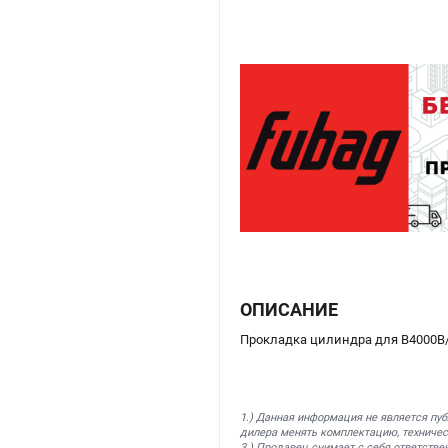
ОПИСАНИЕ
Прокладка цилиндра для B4000B/
1.) Данная информация не является пу
дилера менять комплектацию, техничес
3.) Продавец снимает с себя ответстве