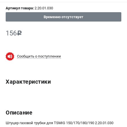
СРАВНЕНИЕ
(
0
)
Артикул товара:
2.20.01.030
Временно отсутствует
ИЗБРАННОЕ
(
0
)
156
c
МАГАЗИНЫ
СЕРВИС
Сообщить о поступлении
ПОДДЕРЖКА
Сервисный центр
Характеристики
ИНФОРМАЦИЯ
Юридическая информация
О бренде
Пользовательское соглашение
Описание
Способы оплаты
Штуцер газовой трубки для TSMIG 150/170/180/190 2.20.01.030