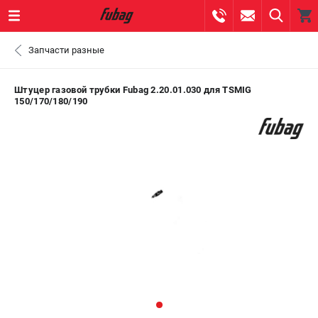
0 
Запчасти разные
₽
ПОМОНА
Штуцер газовой трубки Fubag 2.20.01.030 для TSMIG
150/170/180/190
+7 (800) 550-70-46
- ЗАКАЗ ИЗДЕЛИЙ
+7 (8112) 59-10-67
- ЗАКАЗ ЗАПЧАСТЕЙ
ЗАКАЗАТЬ ЗАПЧАСТЬ
ВХОД ИЛИ РЕГИСТРАЦИЯ
КАТАЛОГ
АКЦИИ