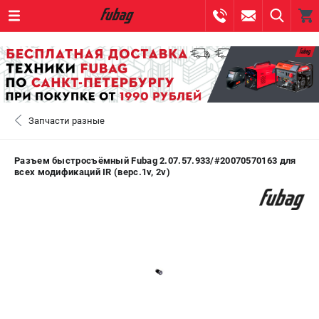
0 
₽
САНКТ-ПЕТЕРБУРГ
Запчасти разные
+7 (812) 317-60-57
- ЗАКАЗ ИЗДЕЛИЙ
+7 (8112) 59-10-67
- ЗАКАЗ ЗАПЧАСТЕЙ
Разъем быстросъёмный Fubag 2.07.57.933/#20070570163 для
всех модификаций IR (верс.1v, 2v)
ЗАКАЗАТЬ ЗАПЧАСТЬ
ВХОД ИЛИ РЕГИСТРАЦИЯ
КАТАЛОГ
АКЦИИ