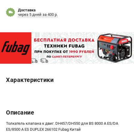
Доставка
ЭЛЕКТРОСТАНЦИИ
через 5 дней за 400 р.
Генераторы бензиновые
Генераторы дизельные
Генераторы инверторные
Генераторы сварочные
ПОЛЕЗНЫЕ СТАТЬИ
Как выбрать краскопульт?
Как выбрать мотопомпу?
Характеристики
Как выбрать бензопилу?
Как выбрать компрессор?
Как правильно выбрать генератор?
Как выбрать сварочный аппарат?
Описание
Толкатель клапана к двиг. DH457/DH550 для BS 8000 A ES/DA
СВАРОЧНЫЕ АППАРАТЫ
ES/8500 A ES DUPLEX 266102 Fubag Китай
Аппараты контактной сварки