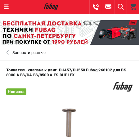
0 
₽
САНКТ-ПЕТЕРБУРГ
Запчасти разные
+7 (812) 317-60-57
- ЗАКАЗ ИЗДЕЛИЙ
+7 (8112) 59-10-67
- ЗАКАЗ ЗАПЧАСТЕЙ
Толкатель клапана к двиг. DH457/DH550 Fubag 266102 для BS
8000 A ES/DA ES/8500 A ES DUPLEX
ЗАКАЗАТЬ ЗАПЧАСТЬ
Новинка
ВХОД ИЛИ РЕГИСТРАЦИЯ
КАТАЛОГ
АКЦИИ