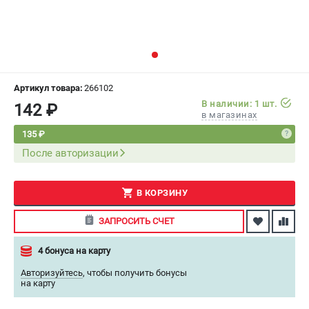
СРАВНЕНИЕ
(
0
)
ИЗБРАННОЕ
(
0
)
МАГАЗИНЫ
Артикул товара:
266102
В наличии: 1 шт.
142 ₽
в магазинах
СЕРВИС
135 ₽
После авторизации
ПОДДЕРЖКА
Сервисный центр
Как нас найти
В КОРЗИНУ
ЗАПРОСИТЬ СЧЕТ
ИНФОРМАЦИЯ
4 бонуса на карту
Юридическая информация
О бренде
Авторизуйтесь
,
чтобы получить бонусы
на карту
Пользовательское соглашение
Способы оплаты