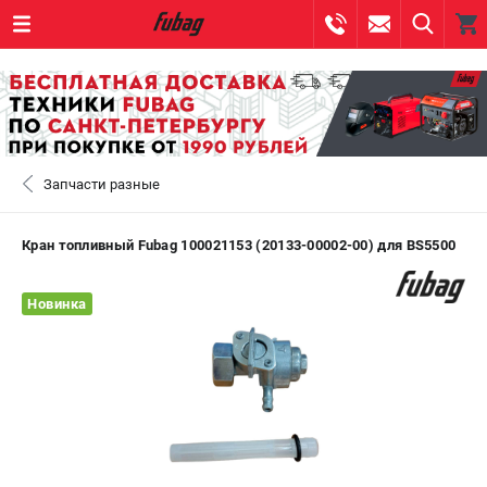
0 
₽
САНКТ-ПЕТЕРБУРГ
Запчасти разные
+7 (812) 317-60-57
- ЗАКАЗ ИЗДЕЛИЙ
+7 (8112) 59-10-67
- ЗАКАЗ ЗАПЧАСТЕЙ
Кран топливный Fubag 100021153 (20133-00002-00) для BS5500
ЗАКАЗАТЬ ЗАПЧАСТЬ
Новинка
ВХОД ИЛИ РЕГИСТРАЦИЯ
КАТАЛОГ
АКЦИИ