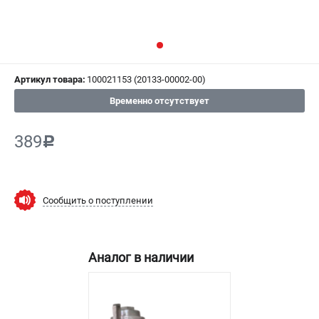
СРАВНЕНИЕ
(
0
)
ИЗБРАННОЕ
(
0
)
Артикул товара:
100021153 (20133-00002-00)
МАГАЗИНЫ
Временно отсутствует
СЕРВИС
389
c
ПОДДЕРЖКА
Сервисный центр
Как нас найти
Сообщить о поступлении
ИНФОРМАЦИЯ
Аналог в наличии
Юридическая информация
О бренде
Пользовательское соглашение
Способы оплаты