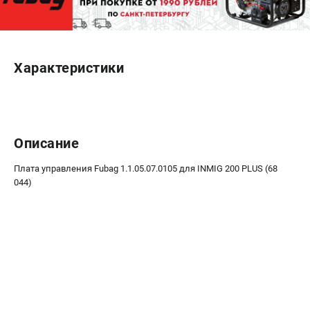
ЭЛЕКТРОСТАНЦИИ
Генераторы бензиновые
Характеристики
Генераторы дизельные
Генераторы инверторные
Генераторы сварочные
Описание
ПОЛЕЗНЫЕ СТАТЬИ
Как выбрать краскопульт?
Плата управления Fubag 1.1.05.07.0105 для INMIG 200 PLUS (68
Как выбрать мотопомпу?
044)
Как выбрать бензопилу?
Как выбрать компрессор?
Как правильно выбрать генератор?
Как выбрать сварочный аппарат?
СВАРОЧНЫЕ АППАРАТЫ
Аппараты контактной сварки