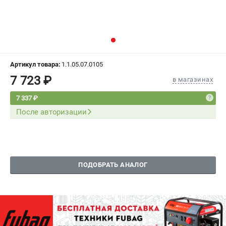
СРАВНЕНИЕ
(
0
)
ИЗБРАННОЕ
(
0
)
МАГАЗИНЫ
Артикул товара:
1.1.05.07.0105
7 723 ₽
в магазинах
СЕРВИС
7 337 ₽
После авторизации
ПОДДЕРЖКА
Сервисный центр
Как нас найти
ПОДОБРАТЬ АНАЛОГ
ИНФОРМАЦИЯ
Юридическая информация
О бренде
Пользовательское соглашение
Способы оплаты