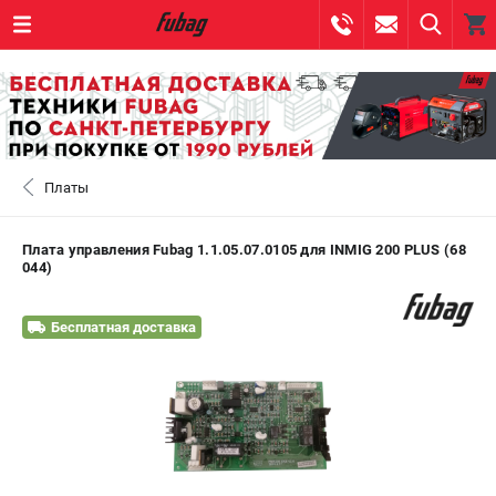
0 
₽
САНКТ-ПЕТЕРБУРГ
Платы
+7 (812) 317-60-57
- ЗАКАЗ ИЗДЕЛИЙ
+7 (8112) 59-10-67
- ЗАКАЗ ЗАПЧАСТЕЙ
Плата управления Fubag 1.1.05.07.0105 для INMIG 200 PLUS (68
044)
ЗАКАЗАТЬ ЗАПЧАСТЬ
Бесплатная доставка
ВХОД ИЛИ РЕГИСТРАЦИЯ
КАТАЛОГ
АКЦИИ