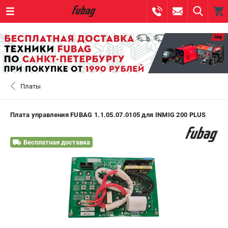
0 
₽
САНКТ-ПЕТЕРБУРГ
Платы
+7 (812) 317-60-57
- ЗАКАЗ ИЗДЕЛИЙ
+7 (8112) 59-10-67
- ЗАКАЗ ЗАПЧАСТЕЙ
Плата управления FUBAG 1.1.05.07.0105 для INMIG 200 PLUS
ЗАКАЗАТЬ ЗАПЧАСТЬ
Бесплатная доставка
ВХОД ИЛИ РЕГИСТРАЦИЯ
КАТАЛОГ
АКЦИИ