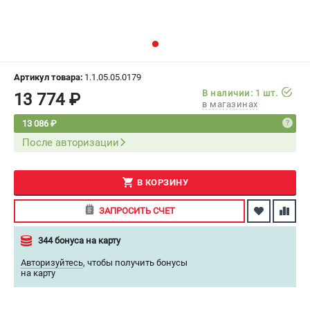
СРАВНЕНИЕ
(
0
)
ИЗБРАННОЕ
(
0
)
Артикул товара:
1.1.05.05.0179
МАГАЗИНЫ
В наличии: 1 шт.
13 774 ₽
в магазинах
СЕРВИС
13 086 ₽
После авторизации
ПОДДЕРЖКА
Сервисный центр
В КОРЗИНУ
Как нас найти
ЗАПРОСИТЬ СЧЕТ
ИНФОРМАЦИЯ
344 бонуса на карту
Юридическая информация
Авторизуйтесь
,
чтобы получить бонусы
О бренде
на карту
Пользовательское соглашение
Способы оплаты