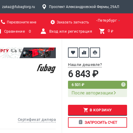
zakaz@fubagtorg.ru
Проспект Александровской Фермы, 29АЛ
Санкт-Петербург
Перезвоните мне
Заказать запчасть
0 
Сравнение
0
Вход или регистрация
₽
Нашли дешевле?
6 843 ₽
6 501 ₽
После авторизации
В КОРЗИНУ
Сертификат дилера
ЗАПРОСИТЬ СЧЕТ