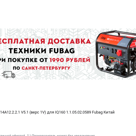
4A12.2.2.1 V5.1 (верс 1V) для IQ160 1.1.05.02.0589 Fubag Китай
бличной офертой. 2.) Производитель может без уведомления