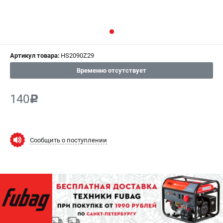
СРАВНЕНИЕ
(
0
)
ИЗБРАННОЕ
(
0
)
Артикул товара:
HS2090Z29
МАГАЗИНЫ
Временно отсутствует
СЕРВИС
140
c
ПОДДЕРЖКА
Сервисный центр
Как нас найти
Сообщить о поступлении
ИНФОРМАЦИЯ
Юридическая информация
О бренде
Пользовательское соглашение
Способы оплаты