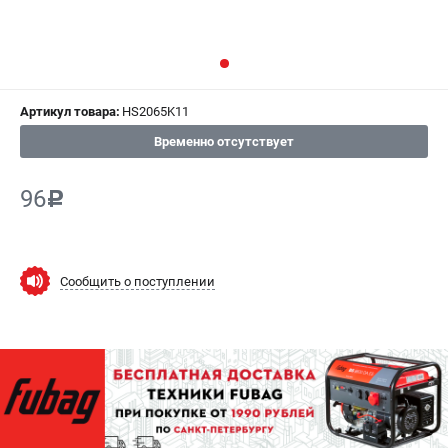
СРАВНЕНИЕ
(
0
)
ИЗБРАННОЕ
(
0
)
Артикул товара:
HS2065K11
МАГАЗИНЫ
Временно отсутствует
СЕРВИС
96
c
ПОДДЕРЖКА
Сервисный центр
Как нас найти
Сообщить о поступлении
ИНФОРМАЦИЯ
Юридическая информация
О бренде
Пользовательское соглашение
Способы оплаты