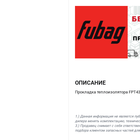
ОПИСАНИЕ
Прокладка теплоизолятора FPT43
1.) Данная информация не является пу
дилера менять комплектацию, техничес
3.) Продавец снимает с себя ответстве
подбора клиентом запасных частей для