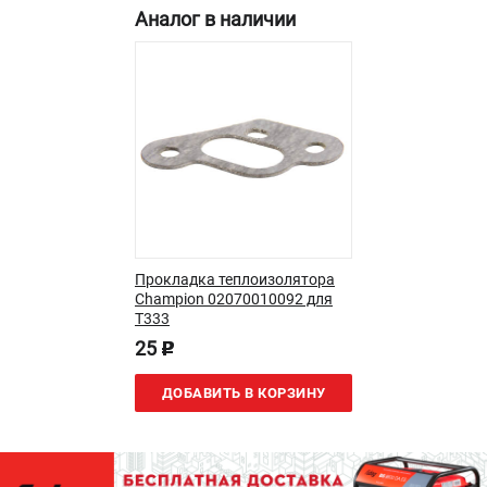
Аналог в наличии
ЭЛЕКТРОСТАНЦИИ
Генераторы бензиновые
Генераторы дизельные
Генераторы инверторные
Генераторы сварочные
ПОЛЕЗНЫЕ СТАТЬИ
Как выбрать краскопульт?
Прокладка теплоизолятора
Как выбрать мотопомпу?
Champion 02070010092 для
Как выбрать бензопилу?
T333
Как выбрать компрессор?
25
p
Как правильно выбрать генератор?
Как выбрать сварочный аппарат?
ДОБАВИТЬ В КОРЗИНУ
СВАРОЧНЫЕ АППАРАТЫ
Аппараты контактной сварки