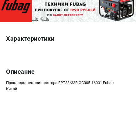
Сварочные полуавтоматы MIG/MAG
Сварочные аппараты TIG
Сварочные материалы
Характеристики
ТЕЛЕФОН (САНКТ-ПЕТЕРБУРГ)
+7 (812) 317-60-57
Информация размещённая на сайте не является публичной
офертой.
Описание
проспект Александровской Фермы, 29АЛ
8 (812) 317-60-57
Режим работы колл-центра:
Прокладка теплоизолятора FPT33/33R GC305-16001 Fubag
пн-пт - с 9:00 до 18:00
Китай
сб - с 10:00 до 16:00
вс - выходной
ЗАКАЗ ЗАПЧАСТЕЙ
+7 (8112) 59-10-67
zakaz@fubagtorg.ru