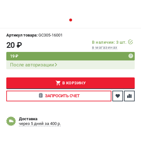
СРАВНЕНИЕ
(
0
)
ИЗБРАННОЕ
(
0
)
Артикул товара:
GC305-16001
МАГАЗИНЫ
В наличии: 3 шт.
20 ₽
в магазинах
СЕРВИС
19 ₽
После авторизации
ПОДДЕРЖКА
Сервисный центр
В КОРЗИНУ
Как нас найти
ЗАПРОСИТЬ СЧЕТ
ИНФОРМАЦИЯ
Юридическая информация
Доставка
О бренде
через 5 дней за 400 р.
Пользовательское соглашение
Способы оплаты