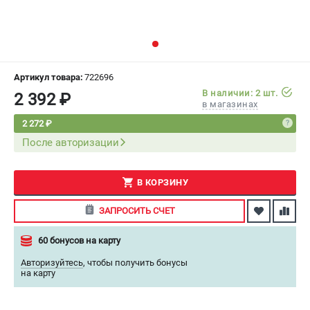
СРАВНЕНИЕ
(
0
)
ИЗБРАННОЕ
(
0
)
Артикул товара:
722696
МАГАЗИНЫ
В наличии: 2 шт.
2 392 ₽
в магазинах
СЕРВИС
2 272 ₽
После авторизации
ПОДДЕРЖКА
Сервисный центр
В КОРЗИНУ
Как нас найти
ЗАПРОСИТЬ СЧЕТ
ИНФОРМАЦИЯ
60 бонусов на карту
Юридическая информация
Авторизуйтесь
,
чтобы получить бонусы
О бренде
на карту
Пользовательское соглашение
Способы оплаты