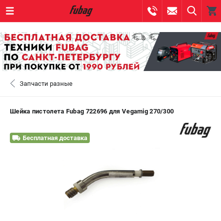
0 
₽
САНКТ-ПЕТЕРБУРГ
Запчасти разные
+7 (812) 317-60-57
- ЗАКАЗ ИЗДЕЛИЙ
+7 (8112) 59-10-67
- ЗАКАЗ ЗАПЧАСТЕЙ
Шейка пистолета Fubag 722696 для Vegamig 270/300
ЗАКАЗАТЬ ЗАПЧАСТЬ
Бесплатная доставка
ВХОД ИЛИ РЕГИСТРАЦИЯ
КАТАЛОГ
АКЦИИ