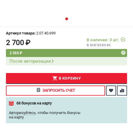
СРАВНЕНИЕ
(
0
)
ИЗБРАННОЕ
(
0
)
Артикул товара:
2.07.40.699
МАГАЗИНЫ
В наличии: 3 шт.
2 700 ₽
в магазинах
СЕРВИС
2 565 ₽
После авторизации
ПОДДЕРЖКА
Сервисный центр
В КОРЗИНУ
Как нас найти
ЗАПРОСИТЬ СЧЕТ
ИНФОРМАЦИЯ
68 бонусов на карту
Юридическая информация
Авторизуйтесь
,
чтобы получить бонусы
О бренде
на карту
Пользовательское соглашение
Способы оплаты