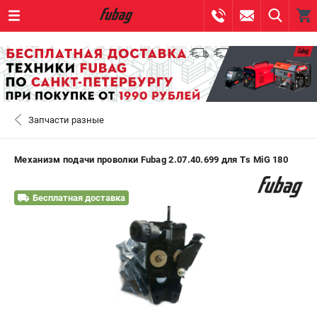
0 
₽
САНКТ-ПЕТЕРБУРГ
Запчасти разные
+7 (812) 317-60-57
- ЗАКАЗ ИЗДЕЛИЙ
+7 (8112) 59-10-67
- ЗАКАЗ ЗАПЧАСТЕЙ
Механизм подачи проволки Fubag 2.07.40.699 для Ts MiG 180
ЗАКАЗАТЬ ЗАПЧАСТЬ
Бесплатная доставка
ВХОД ИЛИ РЕГИСТРАЦИЯ
КАТАЛОГ
АКЦИИ