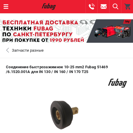
0 
₽
САНКТ-ПЕТЕРБУРГ
Запчасти разные
+7 (812) 317-60-57
- ЗАКАЗ ИЗДЕЛИЙ
+7 (8112) 59-10-67
- ЗАКАЗ ЗАПЧАСТЕЙ
Соединение быстрозажимное 10-25 mm2 Fubag 51469
/6.1520.001A для IN 130 / IN 160 / IN 170 Т25
ЗАКАЗАТЬ ЗАПЧАСТЬ
ВХОД ИЛИ РЕГИСТРАЦИЯ
КАТАЛОГ
АКЦИИ