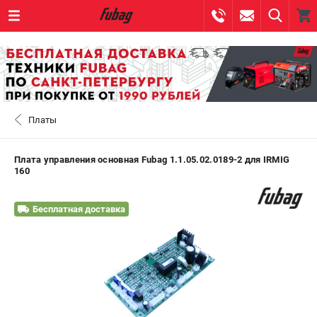
0 
₽
САНКТ-ПЕТЕРБУРГ
Платы
+7 (812) 317-60-57
- ЗАКАЗ ИЗДЕЛИЙ
+7 (8112) 59-10-67
- ЗАКАЗ ЗАПЧАСТЕЙ
Плата управления основная Fubag 1.1.05.02.0189-2 для IRMIG
160
ЗАКАЗАТЬ ЗАПЧАСТЬ
Бесплатная доставка
ВХОД ИЛИ РЕГИСТРАЦИЯ
КАТАЛОГ
АКЦИИ