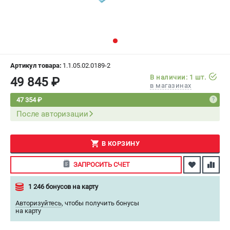
СРАВНЕНИЕ
(
0
)
ИЗБРАННОЕ
(
0
)
МАГАЗИНЫ
Артикул товара:
1.1.05.02.0189-2
В наличии: 1 шт.
49 845 ₽
в магазинах
СЕРВИС
47 354 ₽
После авторизации
ПОДДЕРЖКА
Сервисный центр
Как нас найти
В КОРЗИНУ
ЗАПРОСИТЬ СЧЕТ
ИНФОРМАЦИЯ
1 246 бонусов на карту
Юридическая информация
О бренде
Авторизуйтесь
,
чтобы получить бонусы
на карту
Пользовательское соглашение
Способы оплаты