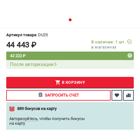
СРАВНЕНИЕ
(
0
)
ИЗБРАННОЕ
(
0
)
Артикул товара:
DU25
МАГАЗИНЫ
В наличии: 1 шт.
44 443 ₽
в магазинах
СЕРВИС
42 222 ₽
После авторизации
ПОДДЕРЖКА
Сервисный центр
В КОРЗИНУ
Как нас найти
ЗАПРОСИТЬ СЧЕТ
ИНФОРМАЦИЯ
889 бонусов на карту
Юридическая информация
Авторизуйтесь
,
чтобы получить бонусы
О бренде
на карту
Пользовательское соглашение
Способы оплаты