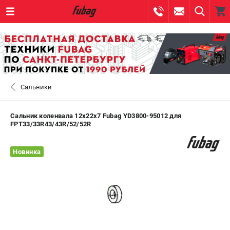
0 
₽
САНКТ-ПЕТЕРБУРГ
Сальники
+7 (812) 317-60-57
- ЗАКАЗ ИЗДЕЛИЙ
+7 (8112) 59-10-67
- ЗАКАЗ ЗАПЧАСТЕЙ
Сальник коленвала 12х22х7 Fubag YD3800-95012 для
FPT33/33R43/43R/52/52R
ЗАКАЗАТЬ ЗАПЧАСТЬ
Новинка
ВХОД ИЛИ РЕГИСТРАЦИЯ
КАТАЛОГ
АКЦИИ