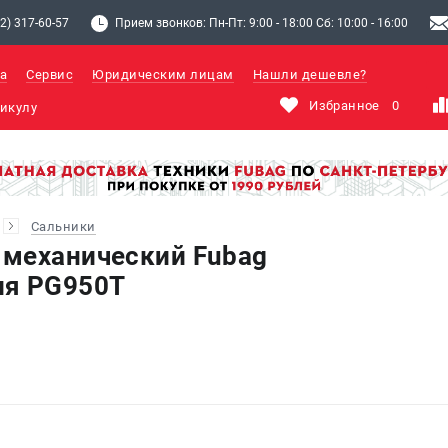
2) 317-60-57
Прием звонков: Пн-Пт: 9:00 - 18:00 Сб: 10:00 - 16:00
а
Сервис
Юридическим лицам
Нашли дешевле?
Избранное
0
Сальники
 механический Fubag
ля PG950T