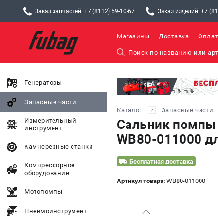
Заказ запчастей: +7 (8112) 59-10-67
Заказ изделий: +7 (81
Магазины
Доставка
Оплат
Генераторы
Запасные части
Каталог
Запасные части
Измерительный
Сальник помпы
инструмент
WB80-011000 д
Камнерезные станки
Бесплатная доставка
Компрессорное
оборудование
Артикул товара:
WB80-011000
Мотопомпы
Пневмоинструмент