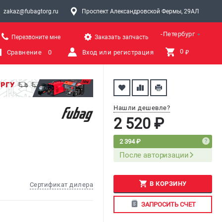
zakaz@fubagtorg.ru
Проспект Александровской Фермы, 29АЛ
Санкт-Петербург
Перезвоните мне
Заказать запчасть
0 
Сравнение
0
Вход или регистрация
₽
Нашли дешевле?
2 520 ₽
2 394 ₽
После авторизации
В КОРЗИНУ
Сертификат дилера
ЗАПРОСИТЬ СЧЕТ