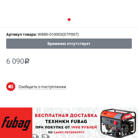
СРАВНЕНИЕ
(
0
)
ИЗБРАННОЕ
(
0
)
Артикул товара:
WB80-010003(STP007)
МАГАЗИНЫ
Временно отсутствует
СЕРВИС
6 090
c
ПОДДЕРЖКА
Сервисный центр
Как нас найти
Сообщить о поступлении
ИНФОРМАЦИЯ
Юридическая информация
О бренде
Пользовательское соглашение
Способы оплаты