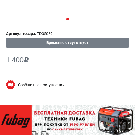
СРАВНЕНИЕ
(
0
)
ИЗБРАННОЕ
(
0
)
Артикул товара:
TD05029
МАГАЗИНЫ
Временно отсутствует
СЕРВИС
1 400
c
ПОДДЕРЖКА
Сервисный центр
Как нас найти
Сообщить о поступлении
ИНФОРМАЦИЯ
Юридическая информация
О бренде
Пользовательское соглашение
Способы оплаты