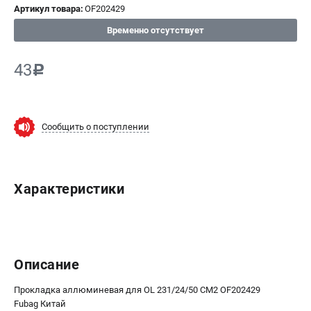
Артикул товара:
OF202429
СРАВНЕНИЕ
(
0
)
Временно отсутствует
ИЗБРАННОЕ
(
0
)
43
c
МАГАЗИНЫ
СЕРВИС
Сообщить о поступлении
ПОДДЕРЖКА
Сервисный центр
Характеристики
ИНФОРМАЦИЯ
Юридическая информация
О бренде
Описание
Пользовательское соглашение
Способы оплаты
Прокладка аллюминевая для OL 231/24/50 CM2 OF202429
Fubag Китай